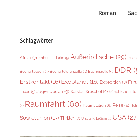
Roman
Sa
Schlagwörter
Außerirdische
(29)
Afrika
(7)
Arthur C. Clarke
(5)
Buch
DDR
(
Büchertausch
(5)
Büchertelefonzelle
(5)
Bücherzelle
(5)
Erstkontakt
(16)
Exoplanet
(16)
Expedition
(8)
Fant
Jugendbuch
(9)
Karsten Kruschel
(6)
Künstliche Inte
Japan
(5)
Raumfahrt
(60)
Reise
(8)
Raumstation
(6)
Rel
(4)
USA
(27
Sowjetunion
(13)
Thriller
(7)
Ursula K. LeGuin
(4)