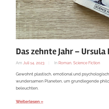
Das zehnte Jahr – Ursula 
Am
Juli 14, 2023
Von
In
Roman
,
Science Fiction
alexander
Gewohnt plastisch, emotional und psychologisch
wundersamen Planeten, um grundlegende philos
beleuchten.
Weiterlesen