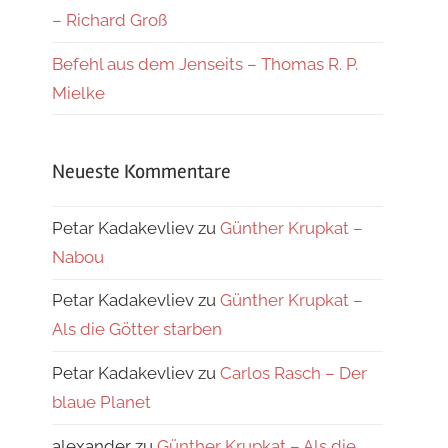
– Richard Groß
Befehl aus dem Jenseits – Thomas R. P.
Mielke
Neueste Kommentare
Petar Kadakevliev
zu
Günther Krupkat –
Nabou
Petar Kadakevliev
zu
Günther Krupkat –
Als die Götter starben
Petar Kadakevliev
zu
Carlos Rasch – Der
blaue Planet
alexander
zu
Günther Krupkat – Als die