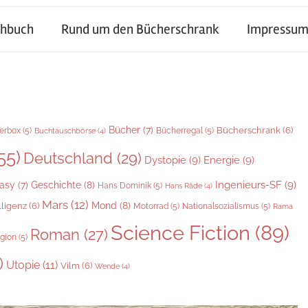
chbuch
Rund um den Bücherschrank
Impressum
Bücher
(7)
Bücherschrank
(6)
erbox
(5)
Bücherregal
(5)
Buchtauschbörse
(4)
55)
Deutschland
(29)
Dystopie
(9)
Energie
(9)
Geschichte
(8)
Ingenieurs-SF
(9)
asy
(7)
Hans Dominik
(5)
Hans Räde
(4)
Mars
(12)
Mond
(8)
lligenz
(6)
Motorrad
(5)
Nationalsozialismus
(5)
Rama
Science Fiction
(89)
Roman
(27)
igion
(5)
)
Utopie
(11)
Vilm
(6)
Wende
(4)