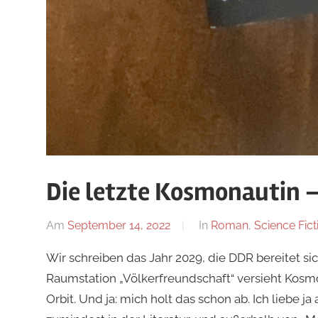
Die letzte Kosmonautin –
Am
September 14, 2022
Von
In
Roman
,
Science Fict
alexander
Wir schreiben das Jahr 2029, die DDR bereitet sic
Raumstation „Völkerfreundschaft“ versieht Kos
Orbit. Und ja: mich holt das schon ab. Ich liebe j