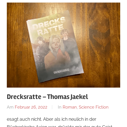
Drecksratte – Thomas Jaekel
Am
Februar 26, 2022
Von
In
Roman
,
Science Fiction
alexander
esagt auch nicht. Aber als ich neulich in der