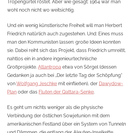
Tropengürtel röstet. Aber wie gesagt: 1964 war man
wohl noch nicht wo weitsichtig.
Und ein wenig künstlerische Freiheit will man Herbert
Friedrich natürlich auch zugestehen. Und: Eines muss
man den Kommunisten lassen: große Ideen konnten
sie. Dabei reiht sich das Projekt, dass Friedrich umreißt,
nahtlos ein in andere ingenieurtechnische
Großprojekte.
Atlantropa
etwa von Sörgel (dessen
Gedanken ja auch bei „Der letzte Tag der Schöpfung“
von
Wolfgang Jeschke
mit einfließen), der
Dawydow-
Plan
oder das
Fluten der Qattara-Senke
.
Es geht um nichts weniger als die physische
Verbindung der östlichen Sowjetunion mit dem
amerikanischen Festland über ein System von Tunneln
und Dämmen, die entlang der Aleuten-Inselkette