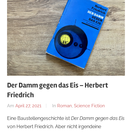
Der Damm gegen das Eis – Herbert
Friedrich
Am
April 27, 2021
Von
In
Roman
,
Science Fiction
alexander
Eine Baustellengeschichte ist
Der Damm gegen das Eis
von Herbert Friedrich. Aber nicht irgendeine