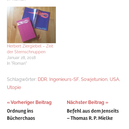
Herbert Ziergiebel – Zeit
der Sternschnuppen
Januar 28, 2018
In "Roman"
Schlagwörter:
DDR
,
Ingenieurs-SF
,
Sowjetunion
,
USA
,
Utopie
Beitragsnavigation
Vorheriger Beitrag
Nächster Beitrag
Ordnung ins
Befehl aus dem Jenseits
Bücherchaos
– Thomas R. P. Mielke