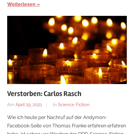
Weiterlesen
Verstorben: Carlos Rasch
Am
April 19, 2021
Von
In
Science Fiction
alexander
Wie ich heute per Nachruf auf der Andymon-
Facebook-Seite von Thomas Franke erfahren erfahren