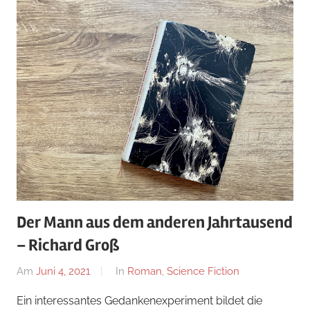
Der Mann aus dem anderen Jahrtausend
– Richard Groß
Am
Juni 4, 2021
Von
In
Roman
,
Science Fiction
alexander
Ein interessantes Gedankenexperiment bildet die