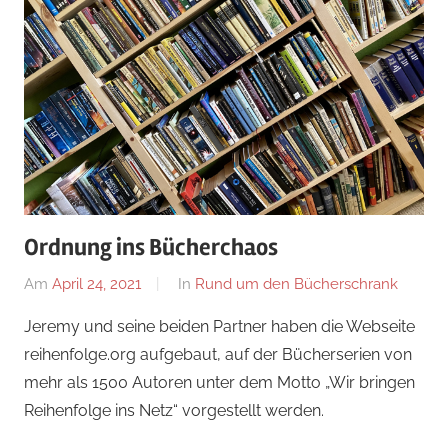
Ordnung ins Bücherchaos
Am
April 24, 2021
Von
In
Rund um den Bücherschrank
alexander
Jeremy und seine beiden Partner haben die Webseite
reihenfolge.org aufgebaut, auf der Bücherserien von
mehr als 1500 Autoren unter dem Motto „Wir bringen
Reihenfolge ins Netz“ vorgestellt werden.