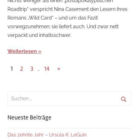
Nichts weniger als einen „postapokalyptischen
Roadtrip“ verspricht Nina Casement den Lesern ihres
Romans „Wild Card“ – und um das Fazit
vorwegzunehmen: sie liefert auch. Und zwar nett
verpackt und inhaltsschwer.
Weiterlesen
Seitennummerierung
Nächste
1
2
3
14
»
…
Beiträge
der
Beiträge
Suchen
nach:
Suche
Neueste Beiträge
Das zehnte Jahr – Ursula K. LeGuin