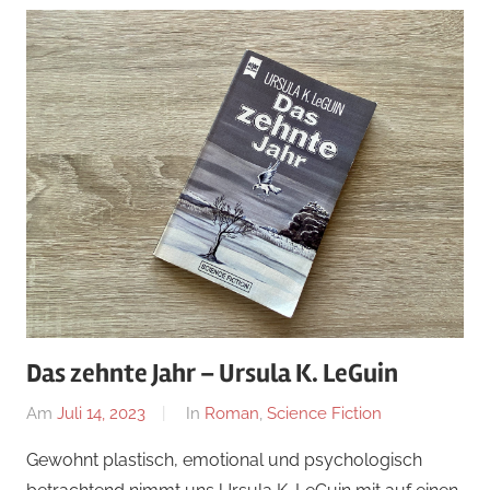
Das zehnte Jahr – Ursula K. LeGuin
Am
Juli 14, 2023
Von
In
Roman
,
Science Fiction
alexander
Gewohnt plastisch, emotional und psychologisch