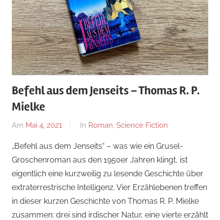
Befehl aus dem Jenseits – Thomas R. P.
Mielke
Am
Mai 4, 2021
Von
In
Roman
,
Science Fiction
alexander
„Befehl aus dem Jenseits“ – was wie ein Grusel-
Groschenroman aus den 1950er Jahren klingt, ist
eigentlich eine kurzweilig zu lesende Geschichte über
extraterrestrische Intelligenz. Vier Erzählebenen treffen
in dieser kurzen Geschichte von Thomas R. P. Mielke
zusammen: drei sind irdischer Natur, eine vierte erzählt