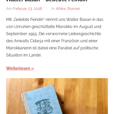
Am
Februar 23, 2018
Von
In
Afrika
,
Roman
alexander
Mit „Geliebte Feindin“ nimmt uns Walter Basan in das
von Unruhen geschüttelte Marokko im August und
September 1955. Die verworrene Liebesgeschichte
des Anwalts Cidarja mit einer Französin und einer
Marokkanerin ist dabei eine Parabel auf politische
Situation im Lande.
Weiterlesen