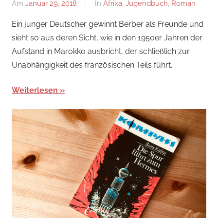
Am
Januar 29, 2018
Von
In
Afrika
,
Jugendbuch
,
Roman
alexander
Ein junger Deutscher gewinnt Berber als Freunde und
sieht so aus deren Sicht, wie in den 1950er Jahren der
Aufstand in Marokko ausbricht, der schließlich zur
Unabhängigkeit des französischen Teils führt.
Weiterlesen