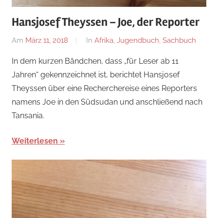
Hansjosef Theyssen – Joe, der Reporter
Am
März 11, 2018
Von
In
Afrika
,
Jugendbuch
,
Sachbuch
alexander
In dem kurzen Bändchen, dass „für Leser ab 11
Jahren“ gekennzeichnet ist, berichtet Hansjosef
Theyssen über eine Recherchereise eines Reporters
namens Joe in den Südsudan und anschließend nach
Tansania.
Weiterlesen