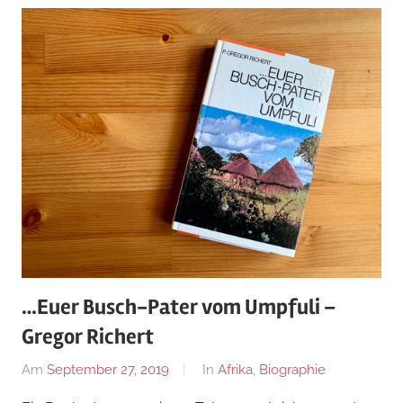
…Euer Busch-Pater vom Umpfuli –
Gregor Richert
Am
September 27, 2019
Von
In
Afrika
,
Biographie
alexander