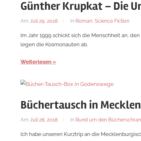
Günther Krupkat – Die U
Am
Juli 29, 2018
Von
In
Roman
,
Science Fiction
alexander
Im Jahr 1999 schickt sich die Menschheit an, de
legen die Kosmonauten ab.
Weiterlesen
Büchertausch in Meckl
Am
Juli 28, 2018
Von
In
Rund um den Bücherschran
alexander
Ich habe unseren Kurztrip an die Mecklenburgis