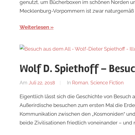
genutzt, um Bücherboxen im schönen Norden uns
Mecklenburg-Vorpommern ist zwar naturgemäß nic
Weiterlesen
Wolf D. Spiethoff – Besu
Am
Juli 22, 2018
Von
In
Roman
,
Science Fiction
alexander
Eigentlich lässt sich die Geschichte von Besuch
Außerirdische besuchen zum ersten Mal die Erde.
Kommunikation zwischen den „Kosmoniden“ un
beide Zivilisationen friedlich voneinander – und 