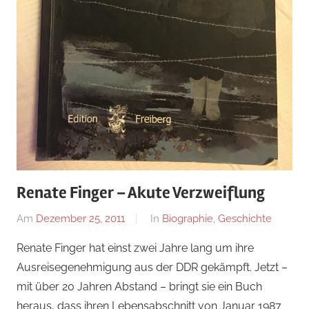
Renate Finger – Akute Verzweiflung
Am
Dezember 25, 2011
Von
In
Biographie
,
Geschichte
alexander
Renate Finger hat einst zwei Jahre lang um ihre
Ausreisegenehmigung aus der DDR gekämpft. Jetzt –
mit über 20 Jahren Abstand – bringt sie ein Buch
heraus, dass ihren Lebensabschnitt von Januar 1987