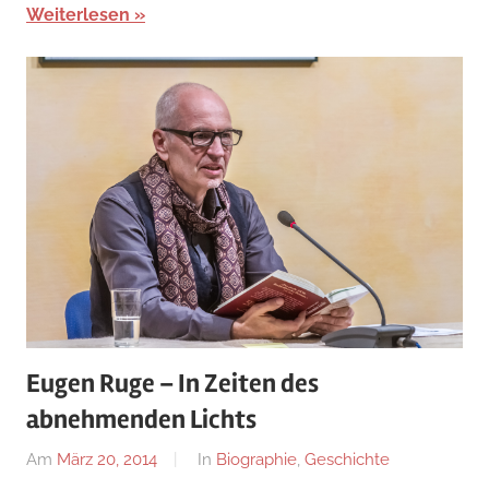
Weiterlesen
Eugen Ruge – In Zeiten des
abnehmenden Lichts
Am
März 20, 2014
Von
In
Biographie
,
Geschichte
alexander