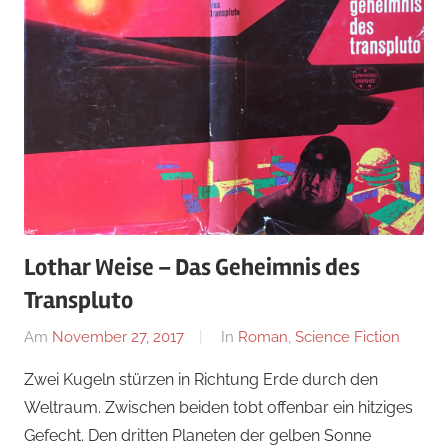
Lothar Weise – Das Geheimnis des
Transpluto
Am
November 27, 2017
Von
In
Roman
,
Science Fiction
alexander
Zwei Kugeln stürzen in Richtung Erde durch den
Weltraum. Zwischen beiden tobt offenbar ein hitziges
Gefecht. Den dritten Planeten der gelben Sonne