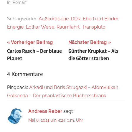
In "Roman"
Schlagwörter:
Außerirdische
,
DDR
,
Eberhard Binder
,
Energie
,
Lothar Weise
,
Raumfahrt
,
Transpluto
Beitragsnavigation
Vorheriger Beitrag
Nächster Beitrag
Carlos Rasch – Der blaue
Günther Krupkat – Als
Planet
die Götter starben
4 Kommentare
Pingback:
Arkadi und Boris Strugazki – Atomvulkan
Golkonda – Der phantastische Bücherschrank
Andreas Reber
sagt:
Mai 8, 2021 um 4:24 p.m. Uhr