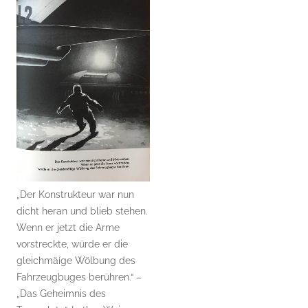
„Der Konstrukteur war nun
dicht heran und blieb stehen.
Wenn er jetzt die Arme
vorstreckte, würde er die
gleichmäíge Wölbung des
Fahrzeugbuges berühren.“ –
„Das Geheimnis des