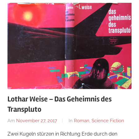
Lothar Weise – Das Geheimnis des
Transpluto
Am
November 27, 2017
Von
In
Roman
,
Science Fiction
alexander
Zwei Kugeln stürzen in Richtung Erde durch den