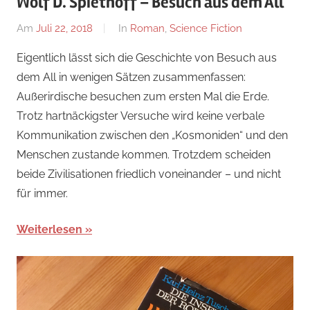
Wolf D. Spiethoff – Besuch aus dem All
Am
Juli 22, 2018
Von
In
Roman
,
Science Fiction
alexander
Eigentlich lässt sich die Geschichte von Besuch aus
dem All in wenigen Sätzen zusammenfassen:
Außerirdische besuchen zum ersten Mal die Erde.
Trotz hartnäckigster Versuche wird keine verbale
Kommunikation zwischen den „Kosmoniden“ und den
Menschen zustande kommen. Trotzdem scheiden
beide Zivilisationen friedlich voneinander – und nicht
für immer.
Weiterlesen