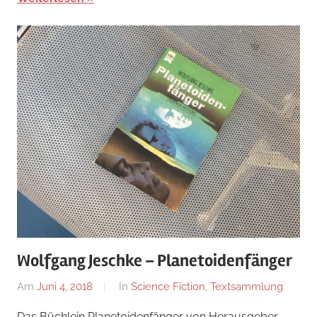
Wolfgang Jeschke – Planetoidenfänger
Am
Juni 4, 2018
Von
In
Science Fiction
,
Textsammlung
alexander
Das Büchlein Planetoidenfänger von Herausgeber