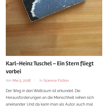
Karl-Heinz Tuschel – Ein Stern fliegt
vorbei
Am
Mai 5, 2018
Von
In
Science Fiction
alexander
Der Weg in den Weltraum ist erkundet. Die
Herausforderungen an die Menschheit reihen sich
aneinander. Und da kann man als Autor auch mal