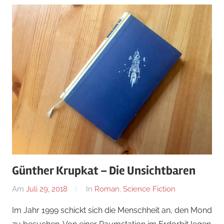
Günther Krupkat – Die Unsichtbaren
Am
Juli 29, 2018
Von
In
Roman
,
Science Fiction
alexander
Im Jahr 1999 schickt sich die Menschheit an, den Mond