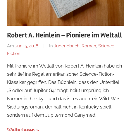
Robert A. Heinlein – Pioniere im Weltall
Am
Juni 5, 2018
Von
In
Jugendbuch
,
Roman
,
Science
Fiction
alexander
Mit Pioniere im Weltall von Robert A. Heinlein habe ich
sehr tief ins Regal amerikanischer Science-Fiction-
Klassiker gegriffen. Das Büchlein, dass den Untertitel
„Siedler auf Jupiter G4“ trägt, heißt ursprünglich
Farmer in the sky – und das ist es auch: ein Wild-West-
Siedlungsroman, der halt nicht in Kentucky spielt,
sondern auf dem Jupitermond Ganymed.
Weiterlesen