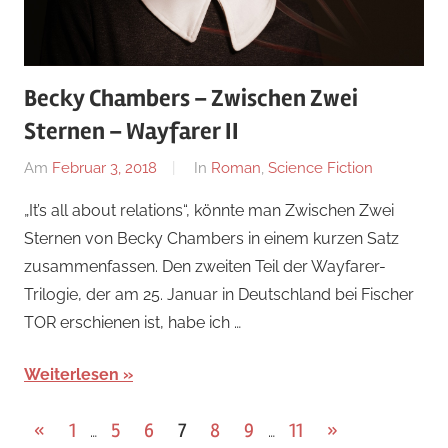
Becky Chambers – Zwischen Zwei
Sternen – Wayfarer II
Am
Februar 3, 2018
Von
In
Roman
,
Science Fiction
alexander
„It’s all about relations“, könnte man Zwischen Zwei
Sternen von Becky Chambers in einem kurzen Satz
zusammenfassen. Den zweiten Teil der Wayfarer-
Trilogie, der am 25. Januar in Deutschland bei Fischer
TOR erschienen ist, habe ich …
Weiterlesen
Seitennummerierung
Vorherige
Nächste
«
1
5
6
7
8
9
11
»
…
…