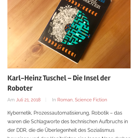
Karl-Heinz Tuschel – Die Insel der
Roboter
Am
Juli 21, 2018
Von
In
Roman
,
Science Fiction
alexander
Kybernetik, Prozessautomatisierung, Robotik – das
waren die Schlagworte des technischen Aufbruchs in
der DDR, die die Überlegenheit des Sozialismus