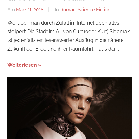
Am
März 11, 2018
Von
In
Roman
,
Science Fiction
alexander
Worüber man durch Zufall im Internet doch alles
stolpert: Die Stadt im All von Curt (oder Kurt) Siodmak
ist jedenfalls ein lesenswerter Ausflug in die nähere
Zukunft der Erde und ihrer Raumfahrt – aus der …
Weiterlesen