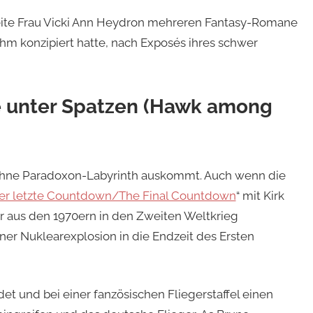
eite Frau Vicki Ann Heydron mehreren Fantasy-Romane
hm konzipiert hatte, nach Exposés ihres schwer
e unter Spatzen (Hawk among
 ohne Paradoxon-Labyrinth auskommt. Auch wenn die
er letzte Countdown/The Final Countdown
“ mit Kirk
er aus den 1970ern in den Zweiten Weltkrieg
er Nuklearexplosion in die Endzeit des Ersten
det und bei einer fanzösischen Fliegerstaffel einen