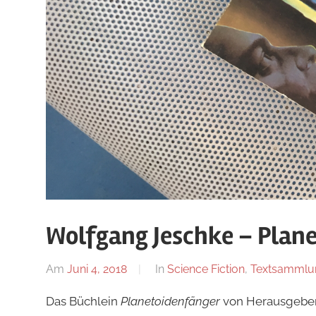
Wolfgang Jeschke – Plan
Am
Juni 4, 2018
Von
In
Science Fiction
,
Textsammlu
alexander
Das Büchlein
Planetoidenfänger
von Herausgeber