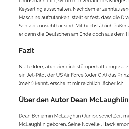
Landsmann trifft, will in den Verlauf des Kriege
Keyserling ausschalten. Nachdem er zehntausend
Maschine aufzutanken, stellt er fest, dass die Dr
Sensorik unsichtbar sind. Mit buchstäblich äußer
er dann die Deutschen am Ende doch aus dem 
Fazit
Nette Idee, aber ziemlich stümperhaft umgesetzt
ein Jet-Pilot der US Air Force (oder CIA) das Pri
(mehr) kennt, erscheint mir reichlich lächerlich.
Über den Autor Dean McLaughlin
Dean Benjamin McLaughlin (Junior, soviel Zeit m
McLaughlin geboren. Seine Novelle „Hawk amon