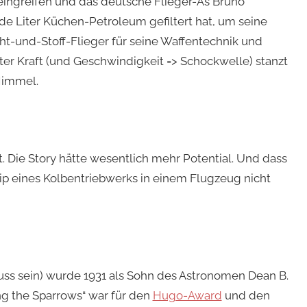
s eingreifen und das deutsche Flieger-As Bruno
e Liter Küchen-Petroleum gefiltert hat, um seine
aht-und-Stoff-Flieger für seine Waffentechnik und
ster Kraft (und Geschwindigkeit => Schockwelle) stanzt
Himmel.
. Die Story hätte wesentlich mehr Potential. Und dass
nzip eines Kolbentriebwerks in einem Flugzeug nicht
uss sein) wurde 1931 als Sohn des Astronomen Dean B.
g the Sparrows“ war für den
Hugo-Award
und den