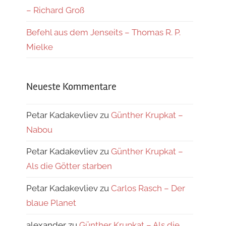
– Richard Groß
Befehl aus dem Jenseits – Thomas R. P.
Mielke
Neueste Kommentare
Petar Kadakevliev
zu
Günther Krupkat –
Nabou
Petar Kadakevliev
zu
Günther Krupkat –
Als die Götter starben
Petar Kadakevliev
zu
Carlos Rasch – Der
blaue Planet
alexander
zu
Günther Krupkat – Als die