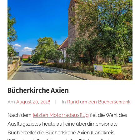
Bücherkirche Axien
Am
August 20, 2018
Von
In
Rund um den Bücherschrank
alexander
Nach dem
letzten Motorradausflug
fiel die Wahl des
Ausflugszieles heute auf eine überdimensionale
Bücherzelle: die Bücherkirche Axien (Landkreis