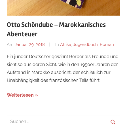
Otto Schöndube – Marokkanisches
Abenteuer
Am
Januar 29, 2018
Von
In
Afrika
,
Jugendbuch
,
Roman
alexander
Ein junger Deutscher gewinnt Berber als Freunde und
sieht so aus deren Sicht, wie in den 1950er Jahren der
Aufstand in Marokko ausbricht, der schließlich zur
Unabhängigkeit des französischen Teils führt.
Weiterlesen
Suchen
nach: