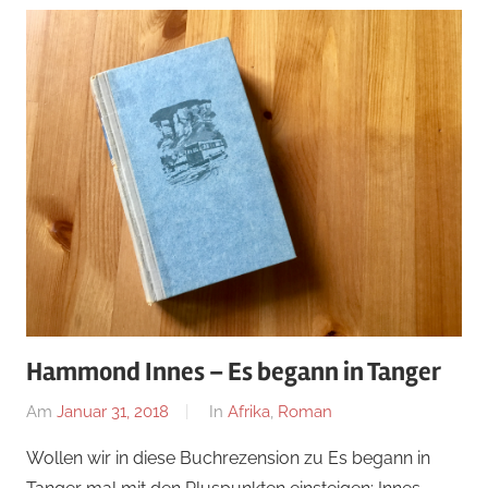
Hammond Innes – Es begann in Tanger
Am
Januar 31, 2018
Von
In
Afrika
,
Roman
alexander
Wollen wir in diese Buchrezension zu Es begann in