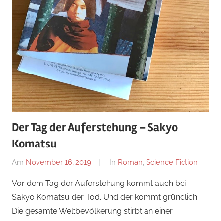
Der Tag der Auferstehung – Sakyo
Komatsu
Am
November 16, 2019
Von
In
Roman
,
Science Fiction
alexander
Vor dem Tag der Auferstehung kommt auch bei
Sakyo Komatsu der Tod. Und der kommt gründlich.
Die gesamte Weltbevölkerung stirbt an einer