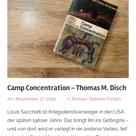
Camp Concentration – Thomas M. Disch
Am
November 17, 2019
Von
In
Roman
,
Science Fiction
alexander
Louis Sacchetti ist Kriegsdienstverweiger in den USA
der späten 1960er Jahre. Das bringt ihn ins Gefängnis –
und von dort wird er verlegt in ein anderes Verlies, tief