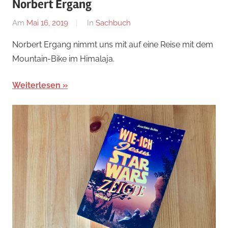
Norbert Ergang
Am
Mai 16, 2019
Von
In
Sachbuch
alexander
Norbert Ergang nimmt uns mit auf eine Reise mit dem
Mountain-Bike im Himalaja.
Weiterlesen