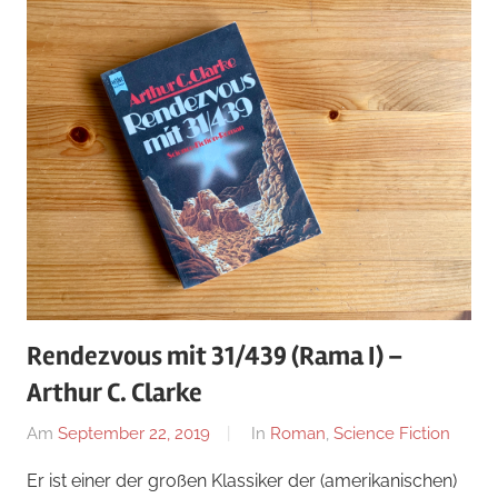
Rendezvous mit 31/439 (Rama I) –
Arthur C. Clarke
Am
September 22, 2019
Von
In
Roman
,
Science Fiction
alexander
Er ist einer der großen Klassiker der (amerikanischen)