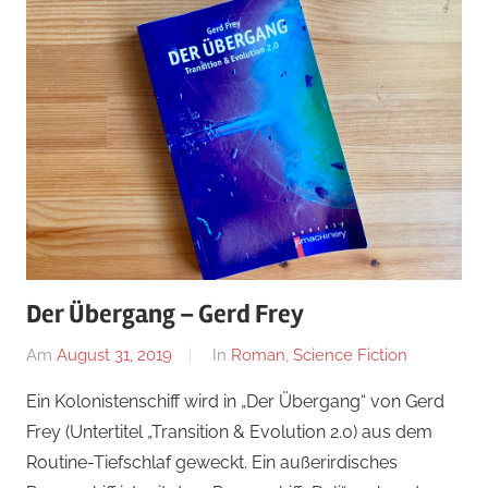
Der Übergang – Gerd Frey
Am
August 31, 2019
Von
In
Roman
,
Science Fiction
alexander
Ein Kolonistenschiff wird in „Der Übergang“ von Gerd
Frey (Untertitel „Transition & Evolution 2.0) aus dem
Routine-Tiefschlaf geweckt. Ein außerirdisches