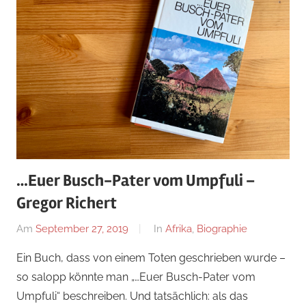
…Euer Busch-Pater vom Umpfuli –
Gregor Richert
Am
September 27, 2019
Von
In
Afrika
,
Biographie
alexander
Ein Buch, dass von einem Toten geschrieben wurde –
so salopp könnte man „…Euer Busch-Pater vom
Umpfuli“ beschreiben. Und tatsächlich: als das