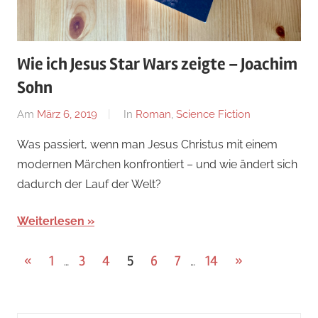
Wie ich Jesus Star Wars zeigte – Joachim
Sohn
Am
März 6, 2019
Von
In
Roman
,
Science Fiction
alexander
Was passiert, wenn man Jesus Christus mit einem
modernen Märchen konfrontiert – und wie ändert sich
dadurch der Lauf der Welt?
Weiterlesen
Seitennummerierung
Vorherige
Nächste
«
1
3
4
5
6
7
14
»
…
…
Beiträge
Beiträge
der
Beiträge