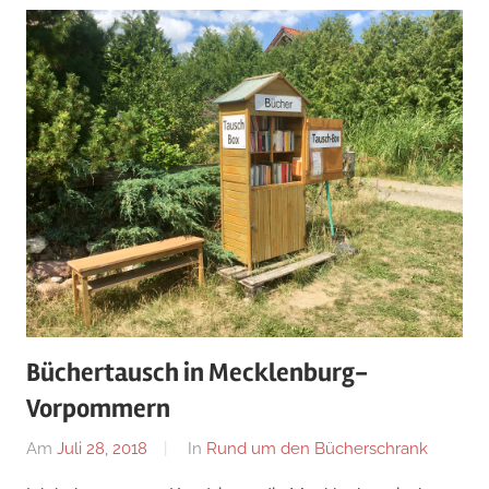
Büchertausch in Mecklenburg-
Vorpommern
Am
Juli 28, 2018
Von
In
Rund um den Bücherschrank
alexander