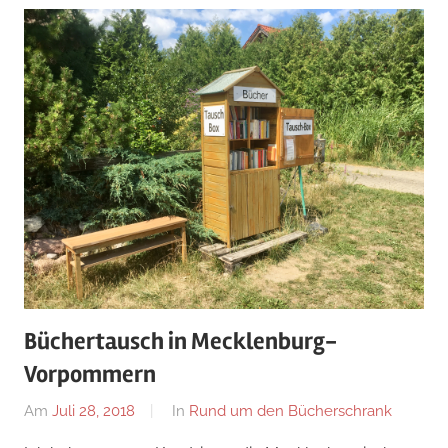
Büchertausch in Mecklenburg-
Vorpommern
Am
Juli 28, 2018
Von
In
Rund um den Bücherschrank
alexander