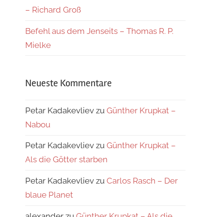
– Richard Groß
Befehl aus dem Jenseits – Thomas R. P.
Mielke
Neueste Kommentare
Petar Kadakevliev
zu
Günther Krupkat –
Nabou
Petar Kadakevliev
zu
Günther Krupkat –
Als die Götter starben
Petar Kadakevliev
zu
Carlos Rasch – Der
blaue Planet
alexander
zu
Günther Krupkat – Als die