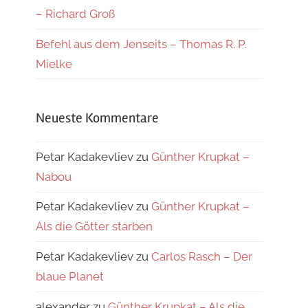
– Richard Groß
Befehl aus dem Jenseits – Thomas R. P.
Mielke
Neueste Kommentare
Petar Kadakevliev
zu
Günther Krupkat –
Nabou
Petar Kadakevliev
zu
Günther Krupkat –
Als die Götter starben
Petar Kadakevliev
zu
Carlos Rasch – Der
blaue Planet
alexander
zu
Günther Krupkat – Als die