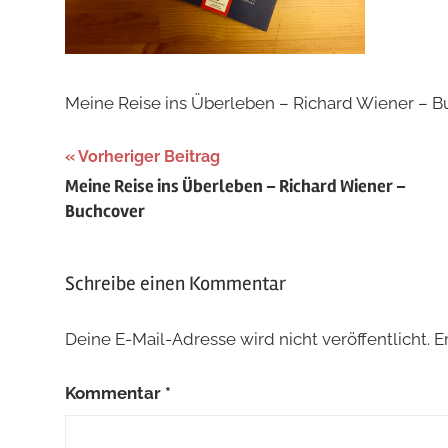
Meine Reise ins Überleben – Richard Wiener – 
Beitragsnavigation
Vorheriger Beitrag
Meine Reise ins Überleben – Richard Wiener –
Buchcover
Schreibe einen Kommentar
Deine E-Mail-Adresse wird nicht veröffentlicht.
E
Kommentar
*