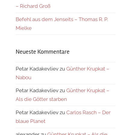
– Richard Groß
Befehl aus dem Jenseits – Thomas R. P.
Mielke
Neueste Kommentare
Petar Kadakevliev
zu
Günther Krupkat –
Nabou
Petar Kadakevliev
zu
Günther Krupkat –
Als die Götter starben
Petar Kadakevliev
zu
Carlos Rasch – Der
blaue Planet
alexander
zu
Günther Krupkat – Als die