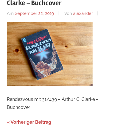
Clarke – Buchcover
Am
September 22, 2019
Von
alexander
Rendezvous mit 31/439 – Arthur C. Clarke –
Buchcover
Beitragsnavigation
Vorheriger Beitrag