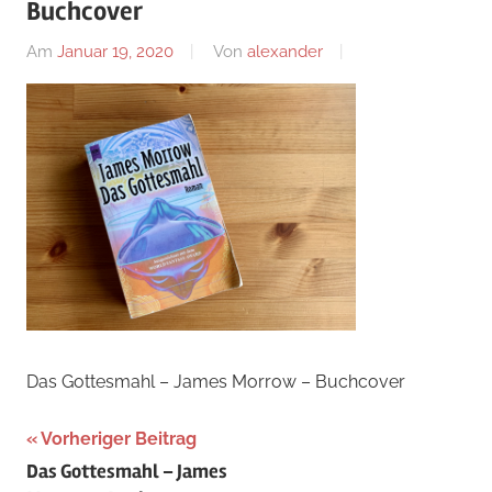
Buchcover
Am
Januar 19, 2020
Von
alexander
Das Gottesmahl – James Morrow – Buchcover
Beitragsnavigation
Vorheriger Beitrag
Das Gottesmahl – James