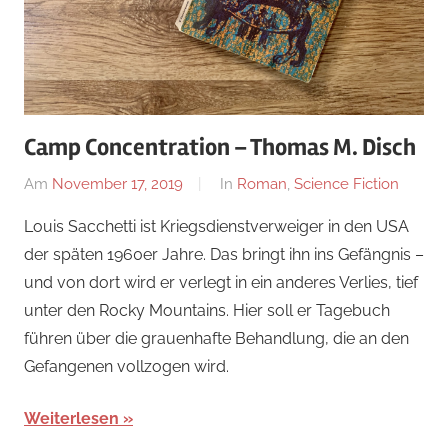
Camp Concentration – Thomas M. Disch
Am
November 17, 2019
Von
In
Roman
,
Science Fiction
alexander
Louis Sacchetti ist Kriegsdienstverweiger in den USA
der späten 1960er Jahre. Das bringt ihn ins Gefängnis –
und von dort wird er verlegt in ein anderes Verlies, tief
unter den Rocky Mountains. Hier soll er Tagebuch
führen über die grauenhafte Behandlung, die an den
Gefangenen vollzogen wird.
Weiterlesen