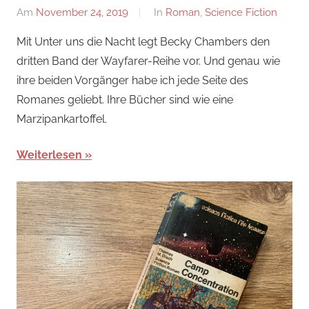
Am
November 24, 2019
Von
In
Roman
,
Science Fiction
alexander
Mit Unter uns die Nacht legt Becky Chambers den
dritten Band der Wayfarer-Reihe vor. Und genau wie
ihre beiden Vorgänger habe ich jede Seite des
Romanes geliebt. Ihre Bücher sind wie eine
Marzipankartoffel.
Weiterlesen