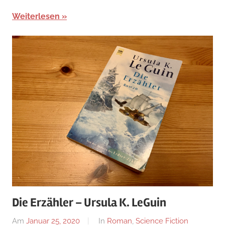
Weiterlesen
Die Erzähler – Ursula K. LeGuin
Am
Januar 25, 2020
Von
In
Roman
,
Science Fiction