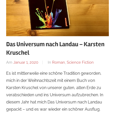
Das Universum nach Landau – Karsten
Kruschel
Am
Januar 1, 2020
Von
In
Roman
,
Science Fiction
alexander
Es ist mittlerweile eine schöne Tradition geworden,
mich in der Weihnachtszeit mit einem Buch von
Karsten Kruschel von unserer guten, alten Erde zu
verabschieden und ins Universum aufzubrechen. In
diesem Jahr hat mich Das Universum nach Landau
gepackt – und es war wieder ein schöner Ausflug.