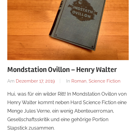
Mondstation Ovillon – Henry Walter
Am
Dezember 17, 2019
Von
In
Roman
,
Science Fiction
alexander
Hui, was für ein wilder Ritt! In Mondstation Ovillon von
Henry Walter kommt neben Hard Science Fiction eine
Menge Jules Verne, ein wenig Abenteuerroman,
Gesellschaftsskritik und eine gehörige Portion
Slapstick zusammen.