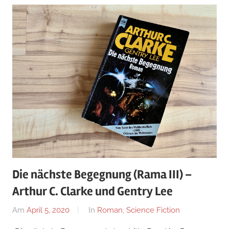
Die nächste Begegnung (Rama III) –
Arthur C. Clarke und Gentry Lee
Am
April 5, 2020
Von
In
Roman
,
Science Fiction
alexander