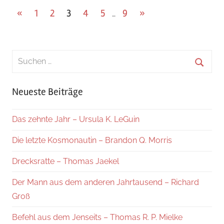
Seitennummerierung
Vorherige
Nächste
«
1
2
3
4
5
9
»
…
Beiträge
Beiträge
der
Beiträge
Suchen
nach:
Suche
Neueste Beiträge
Das zehnte Jahr – Ursula K. LeGuin
Die letzte Kosmonautin – Brandon Q. Morris
Drecksratte – Thomas Jaekel
Der Mann aus dem anderen Jahrtausend – Richard
Groß
Befehl aus dem Jenseits – Thomas R. P. Mielke