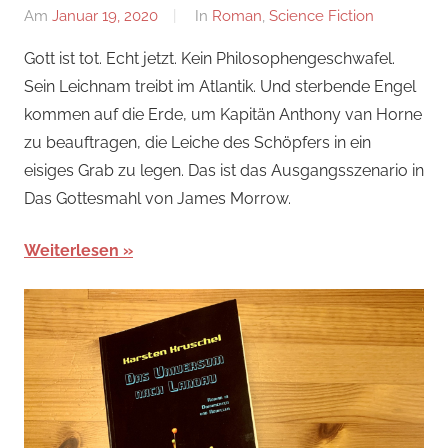
Am
Januar 19, 2020
Von
In
Roman
,
Science Fiction
alexander
Gott ist tot. Echt jetzt. Kein Philosophengeschwafel.
Sein Leichnam treibt im Atlantik. Und sterbende Engel
kommen auf die Erde, um Kapitän Anthony van Horne
zu beauftragen, die Leiche des Schöpfers in ein
eisiges Grab zu legen. Das ist das Ausgangsszenario in
Das Gottesmahl von James Morrow.
Weiterlesen