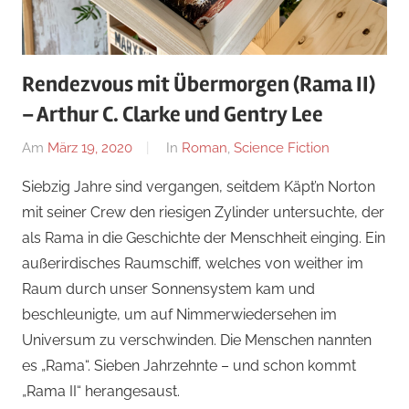
Rendezvous mit Übermorgen (Rama II)
– Arthur C. Clarke und Gentry Lee
Am
März 19, 2020
Von
In
Roman
,
Science Fiction
alexander
Siebzig Jahre sind vergangen, seitdem Käpt’n Norton
mit seiner Crew den riesigen Zylinder untersuchte, der
als Rama in die Geschichte der Menschheit einging. Ein
außerirdisches Raumschiff, welches von weither im
Raum durch unser Sonnensystem kam und
beschleunigte, um auf Nimmerwiedersehen im
Universum zu verschwinden. Die Menschen nannten
es „Rama“. Sieben Jahrzehnte – und schon kommt
„Rama II“ herangesaust.