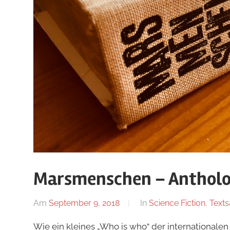
Marsmenschen – Antholog
Am
September 9, 2018
Von
In
Science Fiction
,
Text
alexander
Wie ein kleines „Who is who“ der internationalen 