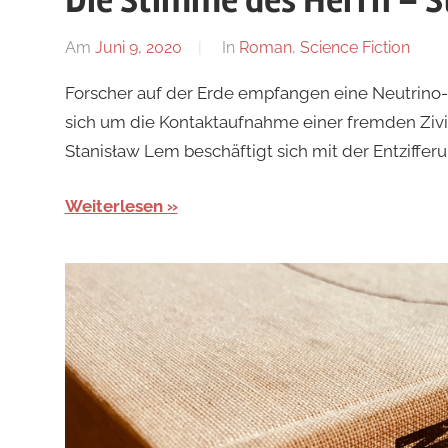
Die Stimme des Herrn – 
Am
Juni 9, 2020
Von
In
Roman
,
Science Fiction
alexander
Forscher auf der Erde empfangen eine Neutrino-St
sich um die Kontaktaufnahme einer fremden Zivi
Stanisław Lem beschäftigt sich mit der Entzifferun
Weiterlesen