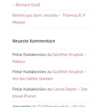
– Richard Groß
Befehl aus dem Jenseits – Thomas R. P.
Mielke
Neueste Kommentare
Petar Kadakevliev
zu
Günther Krupkat –
Nabou
Petar Kadakevliev
zu
Günther Krupkat –
Als die Götter starben
Petar Kadakevliev
zu
Carlos Rasch – Der
blaue Planet
alexander
zu
Günther Krupkat – Als die