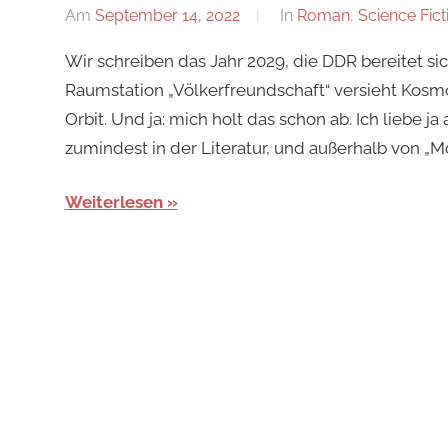
Am
September 14, 2022
Von
In
Roman
,
Science Fict
alexander
Wir schreiben das Jahr 2029, die DDR bereitet sic
Raumstation „Völkerfreundschaft“ versieht Kos
Orbit. Und ja: mich holt das schon ab. Ich liebe j
zumindest in der Literatur, und außerhalb von „
Weiterlesen