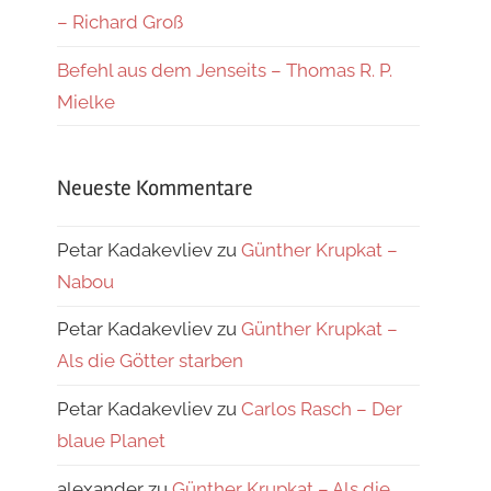
– Richard Groß
Befehl aus dem Jenseits – Thomas R. P.
Mielke
Neueste Kommentare
Petar Kadakevliev
zu
Günther Krupkat –
Nabou
Petar Kadakevliev
zu
Günther Krupkat –
Als die Götter starben
Petar Kadakevliev
zu
Carlos Rasch – Der
blaue Planet
alexander
zu
Günther Krupkat – Als die